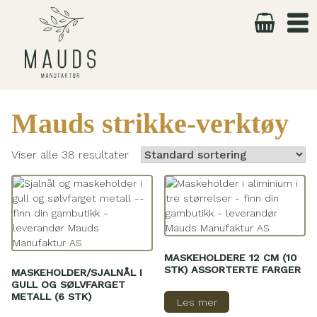
Skip
to
content
Mauds strikke-verktøy
Viser alle 38 resultater
MASKEHOLDERE 12 CM (10
STK) ASSORTERTE FARGER
MASKEHOLDER/SJALNÅL I
GULL OG SØLVFARGET
METALL (6 STK)
Les mer