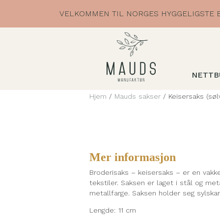
Skip
VELKOMMEN TIL NORGES HYGGELIGSTE B
to
content
NETTB
Hjem
/
Mauds sakser
/ Keisersaks (søl
Mer informasjon
Broderisaks – keisersaks – er en vakke
tekstiler. Saksen er laget i stål og m
metallfarge. Saksen holder seg sylskarp 
Lengde: 11 cm