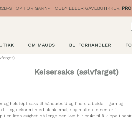
2B-SHOP FOR GARN- HOBBY ELLER GAVEBUTIKKER.
PRO
UTIKK
OM MAUDS
BLI FORHANDLER
FO
vfarget)
Keisersaks (sølvfarget)
r og helstøpt saks til håndarbeid og finere arbeider i garn og
etall – og dekorert med blank emalje og malte elementer i
i en liten evighet, så lenge den ikke blir brukt til å klippe i papir.