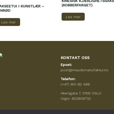
KINESISK KJÆRLIGHETSSAKS
(KOBBERFARGET)
AKSEETUI I KUNSTLÆR –
INRØD
Les mer
Les mer
KONTAKT OSS
Epost:
post@maudsmanufaktur.no
Telefon:
(+47) 901 82 498
Akersgata 7, 0158 OSLO
Orgnr. 923809732