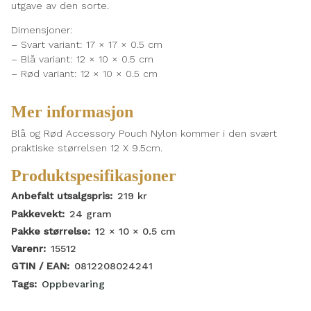
utgave av den sorte.
Dimensjoner:
– Svart variant: 17 × 17 × 0.5 cm
– Blå variant: 12 × 10 × 0.5 cm
– Rød variant: 12 × 10 × 0.5 cm
Mer informasjon
Blå og Rød Accessory Pouch Nylon kommer i den svært
praktiske størrelsen 12 X 9.5cm.
Produktspesifikasjoner
Anbefalt utsalgspris:
219
kr
Pakkevekt:
24
gram
Pakke størrelse:
12 × 10 × 0.5
cm
Varenr:
15512
GTIN / EAN:
0812208024241
Tags:
Oppbevaring