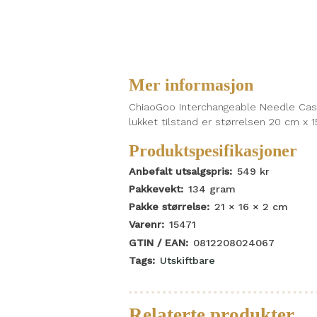
Mer informasjon
ChiaoGoo Interchangeable Needle Case e
lukket tilstand er størrelsen 20 cm x 
Produktspesifikasjoner
Anbefalt utsalgspris:
549
kr
Pakkevekt:
134
gram
Pakke størrelse:
21 × 16 × 2
cm
Varenr:
15471
GTIN / EAN:
0812208024067
Tags:
Utskiftbare
Relaterte produkter