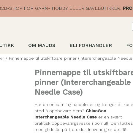
2B-SHOP FOR GARN- HOBBY ELLER GAVEBUTIKKER.
PRO
UTIKK
OM MAUDS
BLI FORHANDLER
FO
er
/ Pinnemappe til utskiftbare pinner (Intererchangeable Needle
Pinnemappe til utskiftbar
pinner (Intererchangeable
Needle Case)
Har du en samling rundpinner og trenger et kose
sted å oppbevare dem?
ChiaoGoo
Interchangeable Needle Case
er en svært
praktisk oppbevaringsveske i bomull. Den lukke
med glidelås på tre sider. Innvendig er det 16