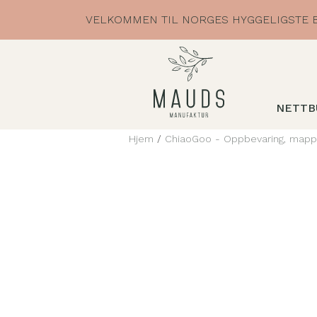
Skip
VELKOMMEN TIL NORGES HYGGELIGSTE B
to
content
NETTB
Hjem
/
ChiaoGoo - Oppbevaring, mapp