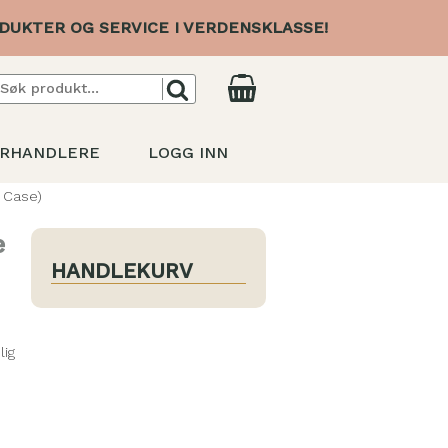
DUKTER OG SERVICE I VERDENSKLASSE!
RHANDLERE
LOGG INN
 Case)
e
HANDLEKURV
lig
s