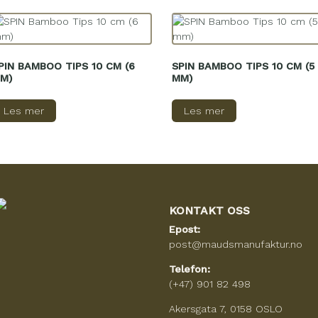
PIN BAMBOO TIPS 10 CM (6
SPIN BAMBOO TIPS 10 CM (5
M)
MM)
Les mer
Les mer
KONTAKT OSS
Epost:
post@maudsmanufaktur.no
Telefon:
(+47) 901 82 498
Akersgata 7, 0158 OSLO