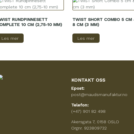
WIST RUNDPINNESETT
TWIST SHORT COMBO 5 CM 
OMPLETE 10 CM (2,75-10 MM)
8 CM (3 MM)
Les mer
Les mer
KONTAKT OSS
Epost:
post@maudsmanufaktur.no
Telefon:
(+47) 901 82 498
Akersgata 7, 0158 OSLO
Orgnr. 923809732