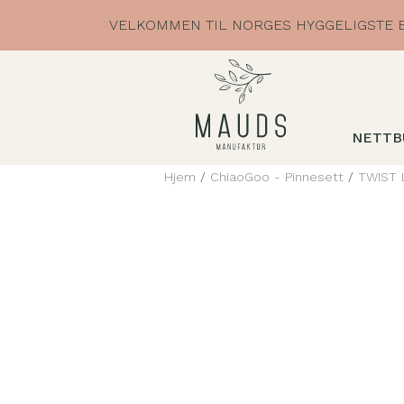
Skip
VELKOMMEN TIL NORGES HYGGELIGSTE B
to
content
NETTB
Hjem
/
ChiaoGoo - Pinnesett
/
TWIST 