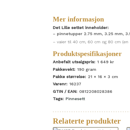
Mer informasjon
Det Lille settet inneholder:
– pinnetupper 2.75 mm, 3.25 mm, 3
– vaier til 40 cm, 60 cm og 80 cm (en 
Produktspesifikasjoner
Anbefalt utsalgspris:
1 649
kr
Pakkevekt:
190
gram
Pakke størrelse:
21 × 16 × 3
cm
Varenr:
16237
GTIN / EAN:
0812208028386
Tags:
Pinnesett
Relaterte produkter