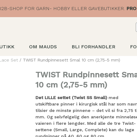
2B-SHOP FOR GARN- HOBBY ELLER GAVEBUTIKKER.
PRO
UTIKK
OM MAUDS
BLI FORHANDLER
FO
Lace Set
/ TWIST Rundpinnesett Smal 10 cm (2,75-5 mm)
TWIST Rundpinnesett Sma
10 cm (2,75-5 mm)
Det LILLE settet (Twist SS Small)
med
utskiftbare pinner i kirurgisk stål har som nav
tilsier de minste pinnene – det vil si fra 2,75 ti
mm. Og selvfølgelig den anerkjente minneløs
vaieren i flere lengder. Med alle de tre Twist-
settene (Small, Large, Complete) kan du lage
rundpinner på 40, 60 og 80 cm.