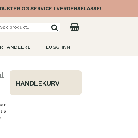
DUKTER OG SERVICE I VERDENSKLASSE!
RHANDLERE
LOGG INN
l
HANDLEKURV
net
l 5
e