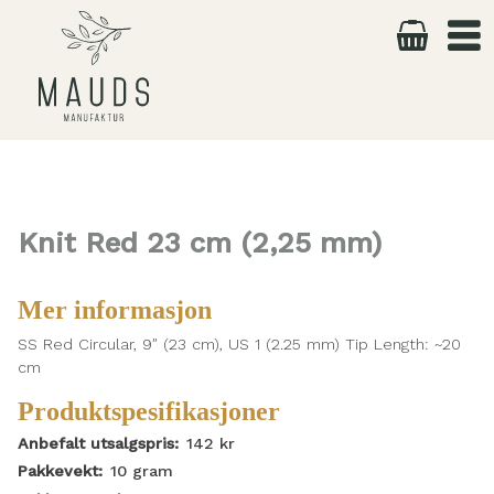
Skip
to
content
Knit Red 23 cm (2,25 mm)
Mer informasjon
SS Red Circular, 9″ (23 cm), US 1 (2.25 mm) Tip Length: ~20
cm
Produktspesifikasjoner
Anbefalt utsalgspris:
142
kr
Pakkevekt:
10
gram