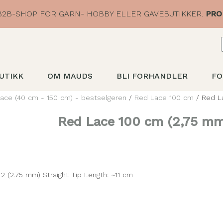
2B-SHOP FOR GARN- HOBBY ELLER GAVEBUTIKKER.
PRO
UTIKK
OM MAUDS
BLI FORHANDLER
FO
ace (40 cm - 150 cm) - bestselgeren
/
Red Lace 100 cm
/ Red L
Red Lace 100 cm (2,75 mm
 2 (2.75 mm) Straight Tip Length: ~11 cm