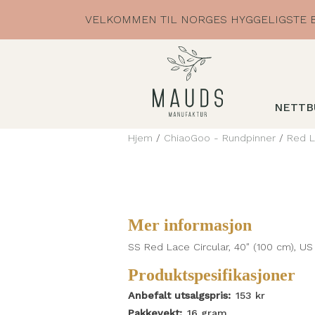
Skip
VELKOMMEN TIL NORGES HYGGELIGSTE B
to
content
NETTB
Hjem
/
ChiaoGoo - Rundpinner
/
Red L
Mer informasjon
SS Red Lace Circular, 40″ (100 cm), US
Produktspesifikasjoner
Anbefalt utsalgspris:
153
kr
Pakkevekt:
16
gram