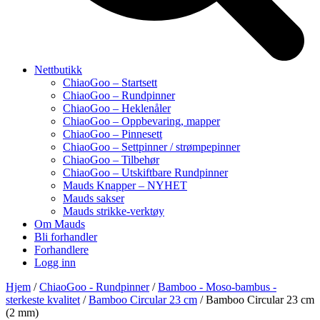
Nettbutikk
ChiaoGoo – Startsett
ChiaoGoo – Rundpinner
ChiaoGoo – Heklenåler
ChiaoGoo – Oppbevaring, mapper
ChiaoGoo – Pinnesett
ChiaoGoo – Settpinner / strømpepinner
ChiaoGoo – Tilbehør
ChiaoGoo – Utskiftbare Rundpinner
Mauds Knapper – NYHET
Mauds sakser
Mauds strikke-verktøy
Om Mauds
Bli forhandler
Forhandlere
Logg inn
Hjem
/
ChiaoGoo - Rundpinner
/
Bamboo - Moso-bambus -
sterkeste kvalitet
/
Bamboo Circular 23 cm
/ Bamboo Circular 23 cm
(2 mm)