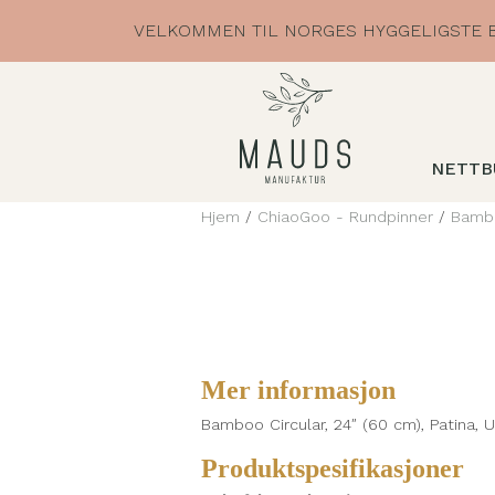
Skip
VELKOMMEN TIL NORGES HYGGELIGSTE B
to
content
NETTB
Hjem
/
ChiaoGoo - Rundpinner
/
Bambo
Mer informasjon
Bamboo Circular, 24″ (60 cm), Patina, U
Produktspesifikasjoner