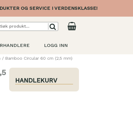
DUKTER OG SERVICE I VERDENSKLASSE!
RHANDLERE
LOGG INN
m
/ Bamboo Circular 60 cm (2,5 mm)
,5
HANDLEKURV