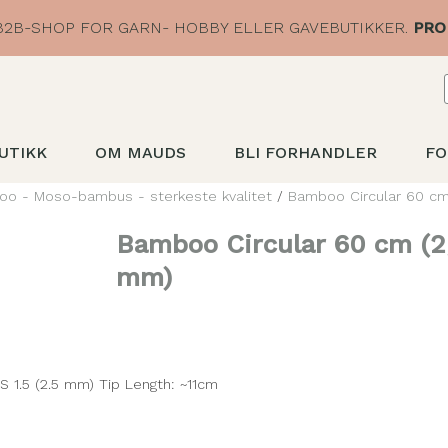
2B-SHOP FOR GARN- HOBBY ELLER GAVEBUTIKKER.
PRO
UTIKK
OM MAUDS
BLI FORHANDLER
FO
o - Moso-bambus - sterkeste kvalitet
/
Bamboo Circular 60 c
Bamboo Circular 60 cm (2
mm)
S 1.5 (2.5 mm) Tip Length: ~11cm