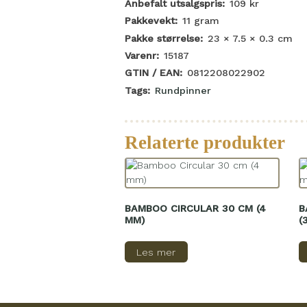
Anbefalt utsalgspris:
109
kr
Pakkevekt:
11
gram
Pakke størrelse:
23 × 7.5 × 0.3
cm
Varenr:
15187
GTIN / EAN:
0812208022902
Tags:
Rundpinner
Relaterte produkter
BAMBOO CIRCULAR 30 CM (4
B
MM)
(
Les mer