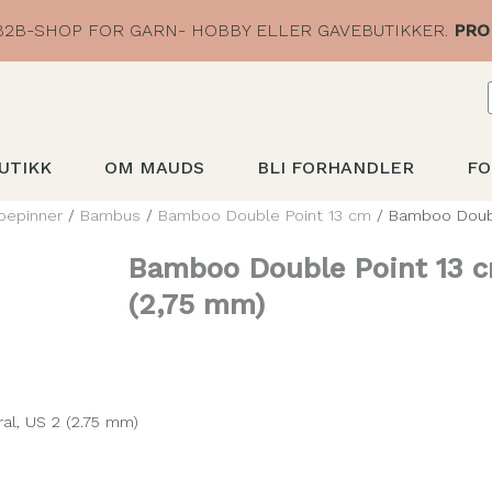
2B-SHOP FOR GARN- HOBBY ELLER GAVEBUTIKKER.
PRO
UTIKK
OM MAUDS
BLI FORHANDLER
FO
pepinner
/
Bambus
/
Bamboo Double Point 13 cm
/ Bamboo Doubl
Bamboo Double Point 13 
(2,75 mm)
al, US 2 (2.75 mm)