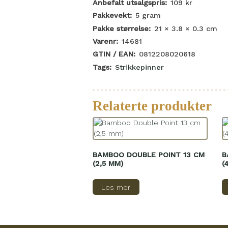
Anbefalt utsalgspris:
109
kr
Pakkevekt:
5
gram
Pakke størrelse:
21 × 3.8 × 0.3
cm
Varenr:
14681
GTIN / EAN:
0812208020618
Tags:
Strikkepinner
Relaterte produkter
BAMBOO DOUBLE POINT 13 CM
B
(2,5 MM)
(
Les mer