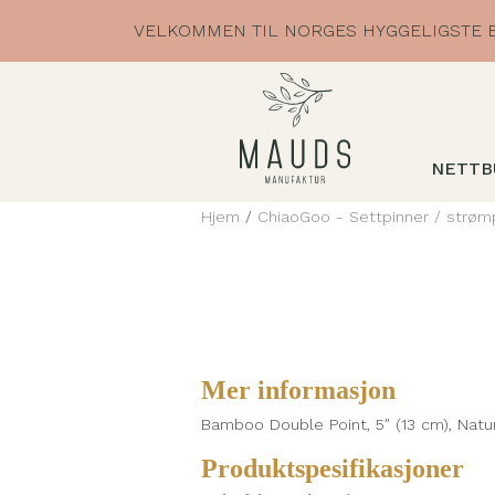
Skip
VELKOMMEN TIL NORGES HYGGELIGSTE B
to
content
NETTB
Hjem
/
ChiaoGoo - Settpinner / strøm
Mer informasjon
Bamboo Double Point, 5″ (13 cm), Natur
Produktspesifikasjoner