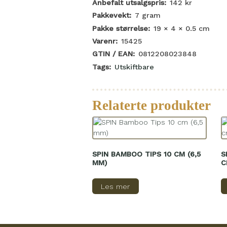
Anbefalt utsalgspris:
142
kr
Pakkevekt:
7
gram
Pakke størrelse:
19 × 4 × 0.5
cm
Varenr:
15425
GTIN / EAN:
0812208023848
Tags:
Utskiftbare
Relaterte produkter
SPIN BAMBOO TIPS 10 CM (6,5
S
MM)
C
Les mer